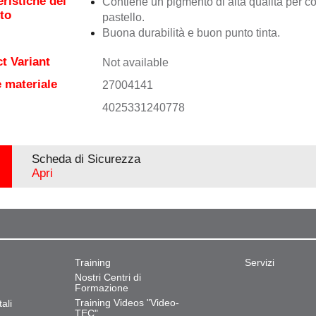
eristiche del
Contiene un pigmento di alta qualità per co
to
pastello.
Buona durabilità e buon punto tinta.
t Variant
Not available
 materiale
27004141
4025331240778
Scheda di Sicurezza
Apri
Training
Servizi
Nostri Centri di
Formazione
Training Videos "Video-
ali
TEC"