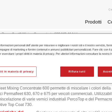
Ce
Prodotti
C
Permafleet® Mixing Concentrate 600 NG 414 blue ...
nformazioni personali dell`utente per misurare e migliorare i nostri siti e il nostro servizio, for
mpagne di marketing e fornire contenuti e annunci pubblicitari personalizzati. Fare clic con il 
esercitare i propri diritti in materia di privacy. Per ulteriori informazioni consultare la nostra 
Permafleet® Mixing Concentrate 
itti in materia di privacy
Rifiuta tutti
Accett
eet Mixing Concentrate 600 permette di miscelare i colori del
ici Permafleet 630, 670 e 675 per veicoli commerciali. Utilizzabi
miscelazione di varie vernici industriali PercoTop e del Permac
ive Top Coat 730.