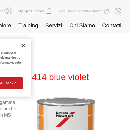
rca
My Spies Hecker
Spies Hecker in tutto il mondo
olore
Training
Servizi
Chi Siamo
Contatti
nire supporto
pulsante destro
Informativa sulla
600 NG 414 blue violet
a i cookie
la gamma
le anche
ron MS