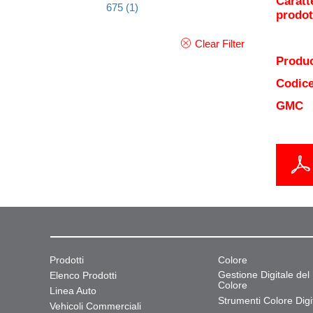
Caratt
675
(1)
prodot
Clear Filter
Produc
Codice
GMC
Prodotti
Colore
Gestione Digitale del
Elenco Prodotti
Colore
Linea Auto
Strumenti Colore Digit
Vehicoli Commerciali