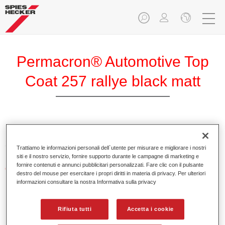
Permacron® Automotive Top
Coat 257 rallye black matt
Permacron Autolack 257 rallye schwarz matt è uno smalto
2K medio solido altamente brillante per autoritocco.
Trattiamo le informazioni personali dell`utente per misurare e migliorare i nostri
siti e il nostro servizio, fornire supporto durante le campagne di marketing e
fornire contenuti e annunci pubblicitari personalizzati. Fare clic con il pulsante
Caratteristiche del prodotto
destro del mouse per esercitare i propri diritti in materia di privacy. Per ulteriori
Applicazione facile e affidabile in due o tre mani.
informazioni consultare la nostra Informativa sulla privacy
Flessibilità di miscelazione con Permacron MS Härter o
Permasolid HS Härter.
Rifiuta tutti
Accetta i cookie
Essiccazione rapida.
Elevata brillantezza.