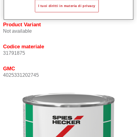
Buona resistenza chimica e agli agenti atmosferici.
I tuoi diritti in materia di privacy
Product Variant
Not available
Codice materiale
31791875
GMC
4025331202745