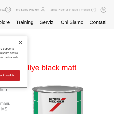
rca
My Spies Hecker
Spies Hecker in tutto il mondo
olore
Training
Servizi
Chi Siamo
Contatti
nire supporto
pulsante destro
Informativa sulla
 257 rallye black matt
a i cookie
lido
 mani.
n MS