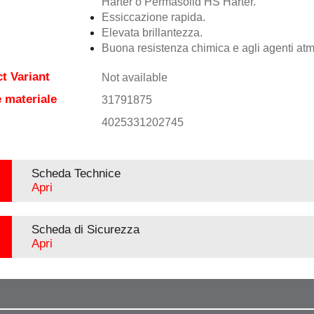
Härter o Permasolid HS Härter.
Essiccazione rapida.
Elevata brillantezza.
Buona resistenza chimica e agli agenti atmo
t Variant
Not available
 materiale
31791875
4025331202745
Scheda Technice
Apri
Scheda di Sicurezza
Apri