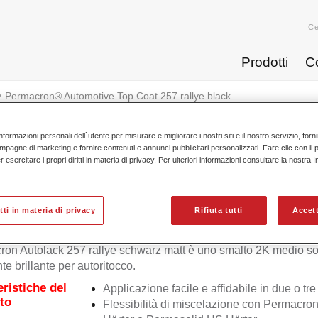
Ce
Prodotti
C
Permacron® Automotive Top Coat 257 rallye black...
nformazioni personali dell`utente per misurare e migliorare i nostri siti e il nostro servizio, for
mpagne di marketing e fornire contenuti e annunci pubblicitari personalizzati. Fare clic con il 
esercitare i propri diritti in materia di privacy. Per ulteriori informazioni consultare la nostra 
Permacron® Automotive Top Coat
itti in materia di privacy
Rifiuta tutti
Accett
on Autolack 257 rallye schwarz matt è uno smalto 2K medio so
te brillante per autoritocco.
eristiche del
Applicazione facile e affidabile in due o tre
to
Flessibilità di miscelazione con Permacro