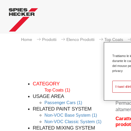
Home
Prodotti
Elenco Prodotti
Top Coats
Trattiamo le i
durante le ca
del mouse per 
privacy
CATEGORY
I tuoi dir
Top Coats
(1)
USAGE AREA
Passenger Cars
(1)
Permacr
RELATED PAINT SYSTEM
altamen
Non-VOC Base System
(1)
Caratt
Non-VOC Classic System
(1)
prodot
RELATED MIXING SYSTEM