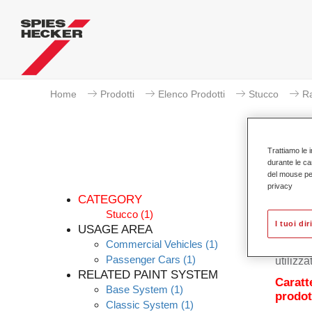
Home
Prodotti
Elenco Prodotti
Stucco
R
Trattiamo le i
durante le ca
del mouse per 
privacy
CATEGORY
Stucco
(1)
I tuoi dir
USAGE AREA
Commercial Vehicles
(1)
Raderal
Passenger Cars
(1)
utilizza
RELATED PAINT SYSTEM
Caratt
Base System
(1)
prodot
Classic System
(1)