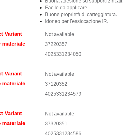
Buona adesione su supporti zincati.
Facile da applicare.
Buone proprietà di carteggiatura.
Idoneo per l'essiccazione IR.
t Variant
Not available
 materiale
37220357
4025331234050
t Variant
Not available
 materiale
37120352
4025331234579
t Variant
Not available
 materiale
37320351
4025331234586