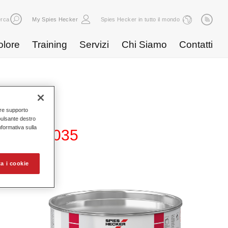
rca
My Spies Hecker
Spies Hecker in tutto il mondo
olore
Training
Servizi
Chi Siamo
Contatti
nire supporto
pulsante destro
Informativa sulla
 Putty 2035
a i cookie
ità