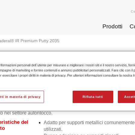
Ce
Prodotti
C
aderal® IR Premium Putty 2035
nformazioni personali dell`utente per misurare e migliorare i nostri siti e il nostro servizio, for
mpagne di marketing e fornire contenuti e annunci pubblicitari personalizzati. Fare clic con il 
esercitare i propri diritti in materia di privacy. Per ulteriori informazioni consultare la nostra 
Raderal® IR Premium
itti in materia di privacy
Rifiuta tutti
Accett
 IR Premium Spachtel 2035 è uno stucco poliestere di alta qual
to nel settore autoritocco.
eristiche del
Adatto per supporti metallici comunemente
to
utilizzati.