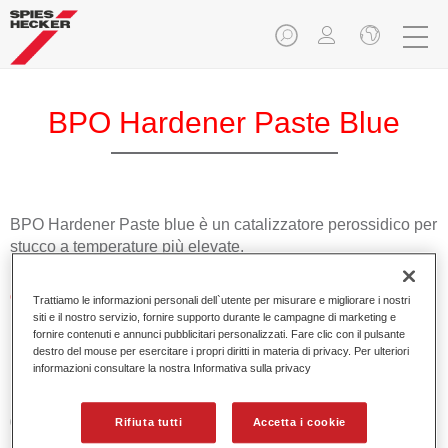
BPO Hardener Paste Blue
BPO Hardener Paste blue è un catalizzatore perossidico per
stucco a temperature più elevate.
Caratteristiche del prodotto
Trattiamo le informazioni personali dell`utente per misurare e migliorare i nostri
Polimerizzazione rapida dell'applicazione poliestere
siti e il nostro servizio, fornire supporto durante le campagne di marketing e
fornire contenuti e annunci pubblicitari personalizzati. Fare clic con il pulsante
spray i (aggiungere 2-3%).
destro del mouse per esercitare i propri diritti in materia di privacy. Per ulteriori
informazioni consultare la nostra Informativa sulla privacy
Product Variant
0.082LT
Rifiuta tutti
Accetta i cookie