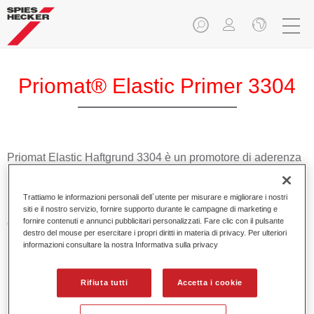
Priomat® Elastic Primer 3304
Priomat Elastic Haftgrund 3304 è un promotore di aderenza
1K trasparente universale per tutte le parti esterne in
plastica.
Trattiamo le informazioni personali dell`utente per misurare e migliorare i nostri
siti e il nostro servizio, fornire supporto durante le campagne di marketing e
fornire contenuti e annunci pubblicitari personalizzati. Fare clic con il pulsante
Caratteristiche del prodotto
destro del mouse per esercitare i propri diritti in materia di privacy. Per ulteriori
Buona adesione.
informazioni consultare la nostra Informativa sulla privacy
Elevata elasticità.
Facile da applicare.
Rifiuta tutti
Accetta i cookie
Product Variant