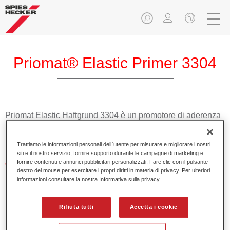
Priomat® Elastic Primer 3304
Priomat Elastic Haftgrund 3304 è un promotore di aderenza
1K trasparente universale per tutte le parti esterne in
plastica.
Trattiamo le informazioni personali dell`utente per misurare e migliorare i nostri
siti e il nostro servizio, fornire supporto durante le campagne di marketing e
fornire contenuti e annunci pubblicitari personalizzati. Fare clic con il pulsante
Caratteristiche del prodotto
destro del mouse per esercitare i propri diritti in materia di privacy. Per ulteriori
Buona adesione.
informazioni consultare la nostra Informativa sulla privacy
Elevata elasticità.
Facile da applicare.
Rifiuta tutti
Accetta i cookie
Product Variant