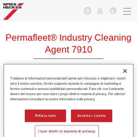
Permafleet® Industry Cleaning
Agent 7910
Trattiamo le informazioni personali dell`utente per misurare e migliorare i nostri
siti e il nostro servizio, fornire supporto durante le campagne di marketing e
fornire contenuti e annunci pubblicitari personalizzati. Fare clic con il pulsante
Caratteristiche del prodotto
destro del mouse per esercitare i propri diritti in materia di privacy. Per ulteriori
informazioni consultare la nostra Informativa sulla privacy
Product Variant
Not available
Rifiuta tutti
Accetta i cookie
Codice materiale
I tuoi diritti in materia di privacy
35079100