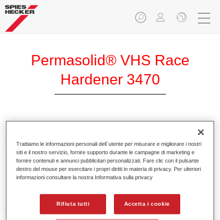
Permasolid® VHS Race
Hardener 3470
Caratteristiche del prodotto
Trattiamo le informazioni personali dell`utente per misurare e migliorare i nostri
siti e il nostro servizio, fornire supporto durante le campagne di marketing e
fornire contenuti e annunci pubblicitari personalizzati. Fare clic con il pulsante
destro del mouse per esercitare i propri diritti in materia di privacy. Per ulteriori
Product Variant
informazioni consultare la nostra Informativa sulla privacy
Not available
Rifiuta tutti
Accetta i cookie
Codice materiale
37134700