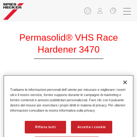
Permasolid® VHS Race
Hardener 3470
Caratteristiche del prodotto
Trattiamo le informazioni personali dell`utente per misurare e migliorare i nostri
siti e il nostro servizio, fornire supporto durante le campagne di marketing e
fornire contenuti e annunci pubblicitari personalizzati. Fare clic con il pulsante
destro del mouse per esercitare i propri diritti in materia di privacy. Per ulteriori
Product Variant
informazioni consultare la nostra Informativa sulla privacy
Not available
Rifiuta tutti
Accetta i cookie
Codice materiale
37134700