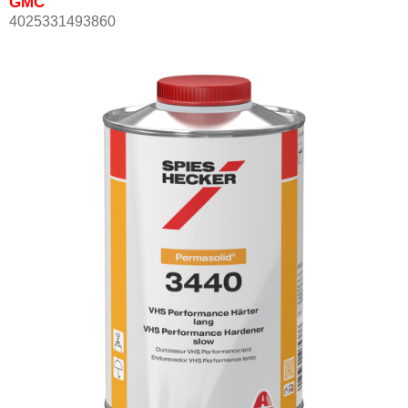
GMC
4025331493860