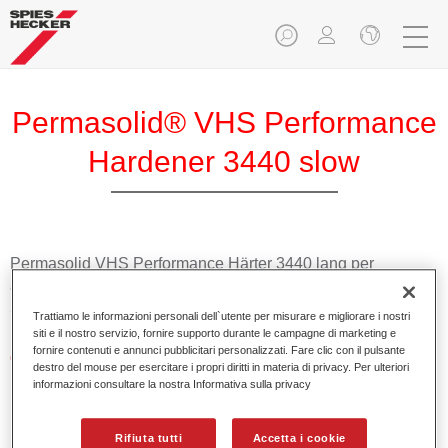
Permasolid® VHS Performance
Hardener 3440 slow
Permasolid VHS Performance Härter 3440 lang per
applicazioni ottimali di Permasolid HS Performance Füller
5320.
Trattiamo le informazioni personali dell`utente per misurare e migliorare i nostri
siti e il nostro servizio, fornire supporto durante le campagne di marketing e
fornire contenuti e annunci pubblicitari personalizzati. Fare clic con il pulsante
Caratteristiche del prodotto
destro del mouse per esercitare i propri diritti in materia di privacy. Per ulteriori
Elevato contenuto alto solido.
informazioni consultare la nostra Informativa sulla privacy
Promuove economicità e salvaguardia dell'ambiente.
Adatto per riparazioni di pannelli e riverniciature totali
Rifiuta tutti
Accetta i cookie
anche a temperature molto alte.