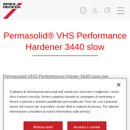
Permasolid® VHS Performance
Hardener 3440 slow
Permasolid VHS Performance Härter 3440 lang per
applicazioni ottimali di Permasolid HS Performance Füller
5320.
Trattiamo le informazioni personali dell`utente per misurare e migliorare i nostri
siti e il nostro servizio, fornire supporto durante le campagne di marketing e
fornire contenuti e annunci pubblicitari personalizzati. Fare clic con il pulsante
Caratteristiche del prodotto
destro del mouse per esercitare i propri diritti in materia di privacy. Per ulteriori
Elevato contenuto alto solido.
informazioni consultare la nostra Informativa sulla privacy
Promuove economicità e salvaguardia dell'ambiente.
Adatto per riparazioni di pannelli e riverniciature totali
Rifiuta tutti
Accetta i cookie
anche a temperature molto alte.