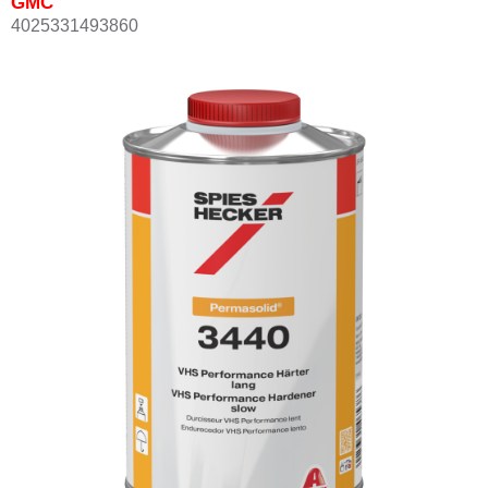
GMC
4025331493860