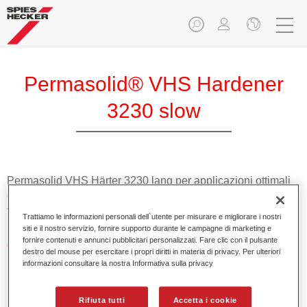
Permasolid® VHS Hardener
3230 slow
Permasolid VHS Härter 3230 lang per applicazioni ottimali
di fondi Permasolid HS Permasolid HS Autolack 275 e
trasparenti HS.
Trattiamo le informazioni personali dell`utente per misurare e migliorare i nostri
siti e il nostro servizio, fornire supporto durante le campagne di marketing e
fornire contenuti e annunci pubblicitari personalizzati. Fare clic con il pulsante
Caratteristiche del prodotto
destro del mouse per esercitare i propri diritti in materia di privacy. Per ulteriori
Prodotto alto solido.
informazioni consultare la nostra Informativa sulla privacy
Promuove economicità e salvaguardia dell'ambiente.
Adatto per riparazioni di pannelli e riverniciature totali
Rifiuta tutti
Accetta i cookie
anche a temperature molto alte.