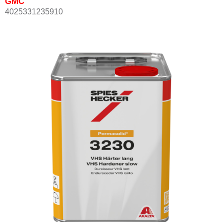
GMC
4025331235910