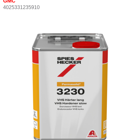
GMC
4025331235910