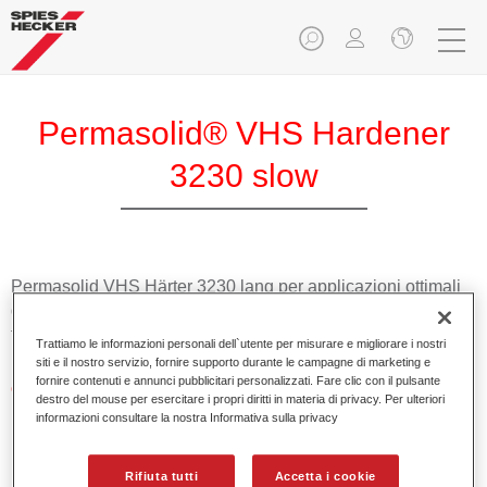
Permasolid® VHS Hardener
3230 slow
Permasolid VHS Härter 3230 lang per applicazioni ottimali
di fondi Permasolid HS Permasolid HS Autolack 275 e
trasparenti HS.
Trattiamo le informazioni personali dell`utente per misurare e migliorare i nostri
siti e il nostro servizio, fornire supporto durante le campagne di marketing e
fornire contenuti e annunci pubblicitari personalizzati. Fare clic con il pulsante
Caratteristiche del prodotto
destro del mouse per esercitare i propri diritti in materia di privacy. Per ulteriori
Prodotto alto solido.
informazioni consultare la nostra Informativa sulla privacy
Promuove economicità e salvaguardia dell'ambiente.
Adatto per riparazioni di pannelli e riverniciature totali
Rifiuta tutti
Accetta i cookie
anche a temperature molto alte.