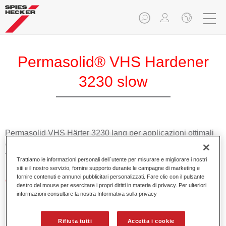
Permasolid® VHS Hardener
3230 slow
Permasolid VHS Härter 3230 lang per applicazioni ottimali
di fondi Permasolid HS Permasolid HS Autolack 275 e
trasparenti HS.
Trattiamo le informazioni personali dell`utente per misurare e migliorare i nostri
siti e il nostro servizio, fornire supporto durante le campagne di marketing e
fornire contenuti e annunci pubblicitari personalizzati. Fare clic con il pulsante
Caratteristiche del prodotto
destro del mouse per esercitare i propri diritti in materia di privacy. Per ulteriori
Prodotto alto solido.
informazioni consultare la nostra Informativa sulla privacy
Promuove economicità e salvaguardia dell'ambiente.
Adatto per riparazioni di pannelli e riverniciature totali
Rifiuta tutti
Accetta i cookie
anche a temperature molto alte.