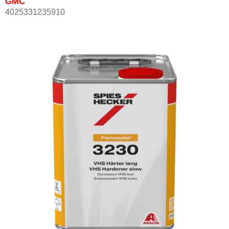
GMC
4025331235910