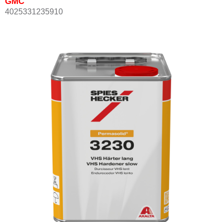
GMC
4025331235910