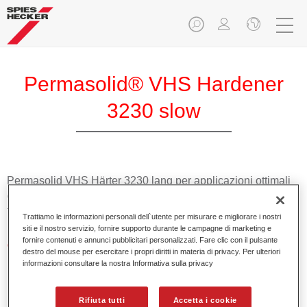
Permasolid® VHS Hardener
3230 slow
Permasolid VHS Härter 3230 lang per applicazioni ottimali
di fondi Permasolid HS Permasolid HS Autolack 275 e
trasparenti HS.
Trattiamo le informazioni personali dell`utente per misurare e migliorare i nostri
siti e il nostro servizio, fornire supporto durante le campagne di marketing e
fornire contenuti e annunci pubblicitari personalizzati. Fare clic con il pulsante
Caratteristiche del prodotto
destro del mouse per esercitare i propri diritti in materia di privacy. Per ulteriori
Prodotto alto solido.
informazioni consultare la nostra Informativa sulla privacy
Promuove economicità e salvaguardia dell'ambiente.
Adatto per riparazioni di pannelli e riverniciature totali
Rifiuta tutti
Accetta i cookie
anche a temperature molto alte.