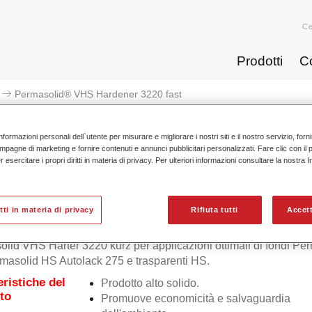
Ce
Prodotti
C
Permasolid® VHS Hardener 3220 fast
nformazioni personali dell`utente per misurare e migliorare i nostri siti e il nostro servizio, for
mpagne di marketing e fornire contenuti e annunci pubblicitari personalizzati. Fare clic con il 
esercitare i propri diritti in materia di privacy. Per ulteriori informazioni consultare la nostra 
Permasolid® VHS Harde
itti in materia di privacy
Rifiuta tutti
Accett
lid VHS Härter 3220 kurz per applicazioni ottimali di fondi Pe
asolid HS Autolack 275 e trasparenti HS.
eristiche del
Prodotto alto solido.
to
Promuove economicità e salvaguardia