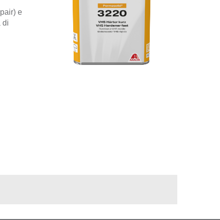
pair) e
 di