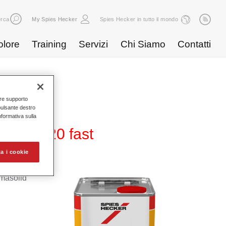
rca
My Spies Hecker
Spies Hecker in tutto il mondo
olore
Training
Servizi
Chi Siamo
Contatti
nire supporto
pulsante destro
Informativa sulla
ner 3220 fast
a i cookie
rmasolid