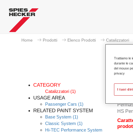
Home
Prodotti
Elenco Prodotti
Catalizzatori
Trattiamo le i
durante le ca
del mouse per 
privacy
CATEGORY
I tuoi dir
Catalizzatori
(1)
USAGE AREA
Passenger Cars
(1)
Permaso
RELATED PAINT SYSTEM
HS Perm
Base System
(1)
Caratt
Classic System
(1)
prodot
Hi-TEC Performance System