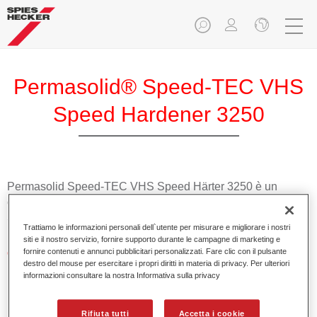
Permasolid® Speed-TEC VHS
Speed Hardener 3250
Permasolid Speed-TEC VHS Speed Härter 3250 è un
catalizzatore speciale per Permasolid Speed-TEC HS
Speed Klarlack 8800.
Trattiamo le informazioni personali dell`utente per misurare e migliorare i nostri
siti e il nostro servizio, fornire supporto durante le campagne di marketing e
Caratteristiche del prodotto
fornire contenuti e annunci pubblicitari personalizzati. Fare clic con il pulsante
destro del mouse per esercitare i propri diritti in materia di privacy. Per ulteriori
Adatto per essiccazione a temperatura ambiente e
informazioni consultare la nostra Informativa sulla privacy
forzata a temperature medie.
Rifiuta tutti
Accetta i cookie