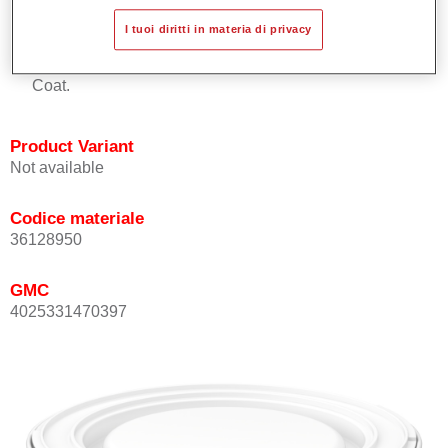
Buona copertura.
I tuoi diritti in materia di privacy
Ottimo punto tinta.
Può essere sopra-verniciato con Permasolid HS Clear
Coat.
Product Variant
Not available
Codice materiale
36128950
GMC
4025331470397