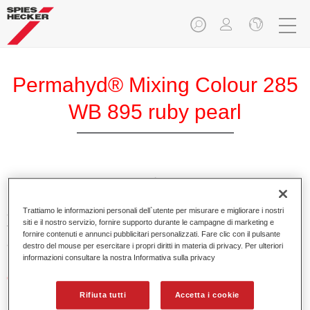
Permahyd® Mixing Colour 285
WB 895 ruby pearl
Permahyd Mixing Colour 285 è adatto per un uso con
Permahyd Pearl Base Coat 285, un sistema di base opaca
Trattiamo le informazioni personali dell`utente per misurare e migliorare i nostri
all’acqua di alta qualità. È basata su una speciale
siti e il nostro servizio, fornire supporto durante le campagne di marketing e
tecnologia di dispersione poliuretanica per vernici pastello e
fornire contenuti e annunci pubblicitari personalizzati. Fare clic con il pulsante
ad effetto.
destro del mouse per esercitare i propri diritti in materia di privacy. Per ulteriori
informazioni consultare la nostra Informativa sulla privacy
Caratteristiche del prodotto
Applicazione semplice e veloce in 1,5 mani.
Rifiuta tutti
Accetta i cookie
Buona verticalità.