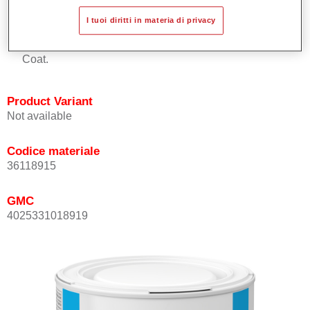
Buona copertura.
I tuoi diritti in materia di privacy
Ottimo punto tinta.
Può essere sopra-verniciato con Permasolid HS Clear
Coat.
Product Variant
Not available
Codice materiale
36118915
GMC
4025331018919