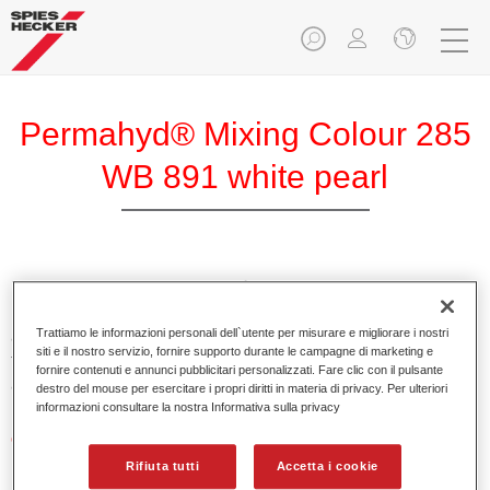
Permahyd® Mixing Colour 285
WB 891 white pearl
Permahyd Mixing Colour 285 è adatto per un uso con
Permahyd Pearl Base Coat 285, un sistema di base opaca
Trattiamo le informazioni personali dell`utente per misurare e migliorare i nostri
all’acqua di alta qualità. È basata su una speciale
siti e il nostro servizio, fornire supporto durante le campagne di marketing e
tecnologia di dispersione poliuretanica per vernici pastello e
fornire contenuti e annunci pubblicitari personalizzati. Fare clic con il pulsante
ad effetto.
destro del mouse per esercitare i propri diritti in materia di privacy. Per ulteriori
informazioni consultare la nostra Informativa sulla privacy
Caratteristiche del prodotto
Applicazione semplice e veloce in 1,5 mani.
Rifiuta tutti
Accetta i cookie
Buona verticalità.