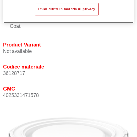
Buona copertura.
I tuoi diritti in materia di privacy
Ottimo punto tinta.
Può essere sopra-verniciato con Permasolid HS Clear
Coat.
Product Variant
Not available
Codice materiale
36128717
GMC
4025331471578