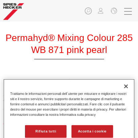
Permahyd® Mixing Colour 285
WB 871 pink pearl
Permahyd Mixing Colour 285 è adatto per un uso con
Permahyd Pearl Base Coat 285, un sistema di base opaca
Trattiamo le informazioni personali dell`utente per misurare e migliorare i nostri
all’acqua di alta qualità. È basata su una speciale
siti e il nostro servizio, fornire supporto durante le campagne di marketing e
tecnologia di dispersione poliuretanica per vernici pastello e
fornire contenuti e annunci pubblicitari personalizzati. Fare clic con il pulsante
ad effetto.
destro del mouse per esercitare i propri diritti in materia di privacy. Per ulteriori
informazioni consultare la nostra Informativa sulla privacy
Caratteristiche del prodotto
Applicazione semplice e veloce in 1,5 mani.
Rifiuta tutti
Accetta i cookie
Buona verticalità.