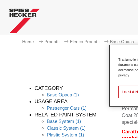
Home
Prodotti
Elenco Prodotti
Base Opaca
Trattiamo le i
durante le ca
del mouse per 
privacy
CATEGORY
I tuoi dir
Base Opaca
(1)
USAGE AREA
Passenger Cars
(1)
Permah
RELATED PAINT SYSTEM
Coat 28
Base System
(1)
special
Classic System
(1)
Caratt
Plastic System
(1)
prodot