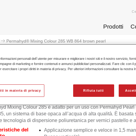
Ce
Prodotti
C
Permahyd® Mixing Colour 285 WB 864 brown pearl
nformazioni personali dell`utente per misurare e migliorare i nostri siti e il nostro servizio, for
mpagne di marketing e fornire contenuti e annunci pubblicitari personalizzati. Fare clic con il 
esercitare i propri diritti in materia di privacy. Per ulteriori informazioni consultare la nostra 
Permahyd® Mixing Colour 285
itti in materia di privacy
Rifiuta tutti
Accett
yd Mixing Colour 285 è adatto per un uso con Permahyd Pearl
5, un sistema di base opaca all’acqua di alta qualità. È basata
e tecnologia di dispersione poliuretanica per vernici pastello e ad
eristiche del
Applicazione semplice e veloce in 1,5 man
to