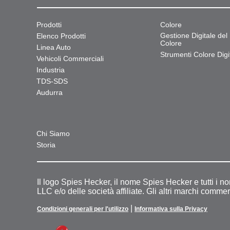
Prodotti
Colore
Gestione Digitale del
Elenco Prodotti
Colore
Linea Auto
Strumenti Colore Digit
Vehicoli Commerciali
Industria
TDS-SDS
Audurra
Chi Siamo
Storia
Il logo Spies Hecker, il nome Spies Hecker e tutti i n
LLC e/o delle società affiliate. Gli altri marchi commer
|
Condizioni generali per l'utilizzo
Informativa sulla Privacy