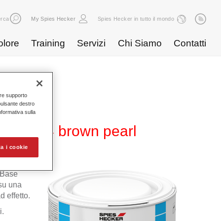
rca
My Spies Hecker
Spies Hecker in tutto il mondo
olore
Training
Servizi
Chi Siamo
Contatti
nire supporto
pulsante destro
Informativa sulla
 WB 864 brown pearl
a i cookie
 Base
 su una
 effetto.
i.