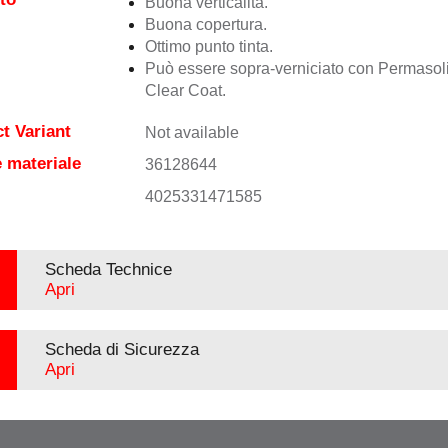
Buona verticalità.
Buona copertura.
Ottimo punto tinta.
Può essere sopra-verniciato con Permasol
Clear Coat.
t Variant
Not available
 materiale
36128644
4025331471585
Scheda Technice
Apri
Scheda di Sicurezza
Apri