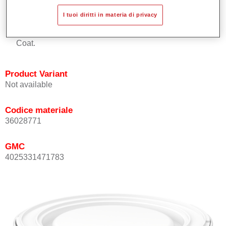
Buona copertura.
I tuoi diritti in materia di privacy
Ottimo punto tinta.
Può essere sopra-verniciato con Permasolid HS Kclear
Coat.
Product Variant
Not available
Codice materiale
36028771
GMC
4025331471783