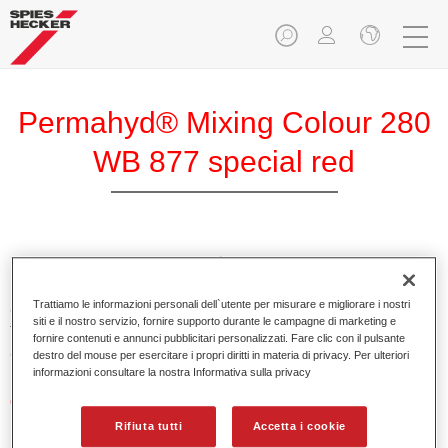
Permahyd® Mixing Colour 280
WB 877 special red
PermahydMixing Colour 280 è adatto per un uso con
Permahyd Pearl Base Coat 285, un sistema di base opaca
Trattiamo le informazioni personali dell`utente per misurare e migliorare i nostri
all’acqua di alta qualità. È basata su una speciale
siti e il nostro servizio, fornire supporto durante le campagne di marketing e
tecnologia di dispersione poliuretanica per vernici pastello e
fornire contenuti e annunci pubblicitari personalizzati. Fare clic con il pulsante
ad effetto.
destro del mouse per esercitare i propri diritti in materia di privacy. Per ulteriori
informazioni consultare la nostra Informativa sulla privacy
Caratteristiche del prodotto
Applicazione semplice e veloce in 1,5 mani.
Rifiuta tutti
Accetta i cookie
Buona verticalità.