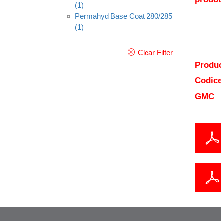
(1)
Permahyd Base Coat 280/285
(1)
Clear Filter
Produc
Codice
GMC