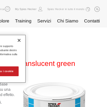
rca
My Spies Hecker
Spies Hecker in tutto il mondo
olore
Training
Servizi
Chi Siamo
Contatti
nire supporto
pulsante destro
Informativa sulla
 838 translucent green
a i cookie
 Base
 su una
 effetto.
i.