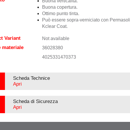
Buona verticalità.
Buona copertura.
Ottimo punto tinta.
Può essere sopra-verniciato con Permasol
Kclear Coat.
t Variant
Not available
 materiale
36028380
4025331470373
Scheda Technice
Apri
Scheda di Sicurezza
Apri