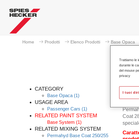
Home
Prodotti
Elenco Prodotti
Base Opaca
Trattiamo le i
durante le ca
del mouse per 
privacy
CATEGORY
I tuoi dir
Base Opaca
(1)
USAGE AREA
Passenger Cars
(1)
Permah
RELATED PAINT SYSTEM
Coat 28
Base System
(1)
special
RELATED MIXING SYSTEM
Caratt
Permahyd Base Coat 250/255
prodot