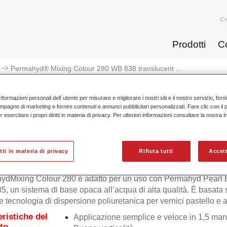
Ce
Prodotti
C
Permahyd® Mixing Colour 280 WB 838 translucent ...
nformazioni personali dell`utente per misurare e migliorare i nostri siti e il nostro servizio, for
mpagne di marketing e fornire contenuti e annunci pubblicitari personalizzati. Fare clic con il 
esercitare i propri diritti in materia di privacy. Per ulteriori informazioni consultare la nostra 
Permahyd® Mixing Colour 280 WB
itti in materia di privacy
Rifiuta tutti
Accett
ydMixing Colour 280 è adatto per un uso con Permahyd Pearl
5, un sistema di base opaca all’acqua di alta qualità. È basata
e tecnologia di dispersione poliuretanica per vernici pastello e ad
eristiche del
Applicazione semplice e veloce in 1,5 man
to