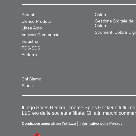
Prodotti
Colore
Gestione Digitale del
Elenco Prodotti
Colore
Linea Auto
Strumenti Colore Digit
Vehicoli Commerciali
Industria
TDS-SDS
Audurra
Chi Siamo
Storia
Il logo Spies Hecker, il nome Spies Hecker e tutti i n
LLC e/o delle società affiliate. Gli altri marchi commer
|
Condizioni generali per l'utilizzo
Informativa sulla Privacy