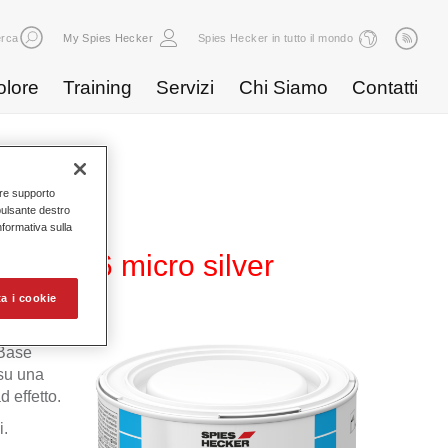
rca
My Spies Hecker
Spies Hecker in tutto il mondo
olore
Training
Servizi
Chi Siamo
Contatti
nire supporto
pulsante destro
Informativa sulla
WB 816 micro silver
a i cookie
 Base
 su una
 effetto.
i.