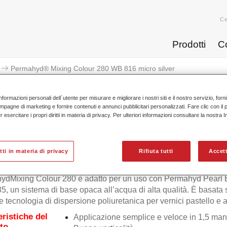
Ce
Prodotti
C
Permahyd® Mixing Colour 280 WB 816 micro silver
nformazioni personali dell`utente per misurare e migliorare i nostri siti e il nostro servizio, for
mpagne di marketing e fornire contenuti e annunci pubblicitari personalizzati. Fare clic con il 
esercitare i propri diritti in materia di privacy. Per ulteriori informazioni consultare la nostra 
Permahyd® Mixing Colour 280 
itti in materia di privacy
Rifiuta tutti
Accett
ydMixing Colour 280 è adatto per un uso con Permahyd Pearl
5, un sistema di base opaca all’acqua di alta qualità. È basata
e tecnologia di dispersione poliuretanica per vernici pastello e ad
eristiche del
Applicazione semplice e veloce in 1,5 man
to