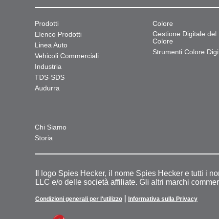
Prodotti
Colore
Gestione Digitale del
Elenco Prodotti
Colore
Linea Auto
Strumenti Colore Digit
Vehicoli Commerciali
Industria
TDS-SDS
Audurra
Chi Siamo
Storia
Il logo Spies Hecker, il nome Spies Hecker e tutti i n
LLC e/o delle società affiliate. Gli altri marchi commer
|
Condizioni generali per l'utilizzo
Informativa sulla Privacy