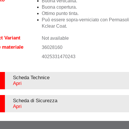
Buona verticalità.
Buona copertura.
Ottimo punto tinta.
Può essere sopra-verniciato con Permasol
Kclear Coat.
t Variant
Not available
 materiale
36028160
4025331470243
Scheda Technice
Apri
Scheda di Sicurezza
Apri