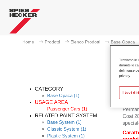
Home
Prodotti
Elenco Prodotti
Base Opaca
Trattiamo le i
durante le ca
del mouse per 
privacy
CATEGORY
I tuoi dir
Base Opaca
(1)
USAGE AREA
Passenger Cars
(1)
Permah
RELATED PAINT SYSTEM
Coat 28
Base System
(1)
special
Classic System
(1)
Caratt
Plastic System
(1)
prodot