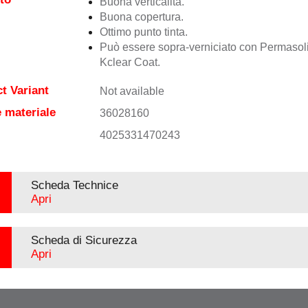
Buona verticalità.
Buona copertura.
Ottimo punto tinta.
Può essere sopra-verniciato con Permasol
Kclear Coat.
t Variant
Not available
 materiale
36028160
4025331470243
Scheda Technice
Apri
Scheda di Sicurezza
Apri