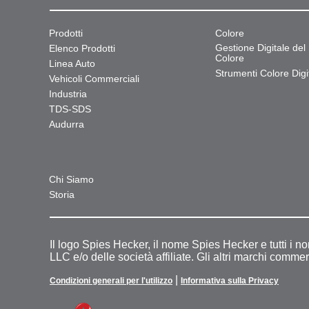
Prodotti
Colore
Gestione Digitale del
Elenco Prodotti
Colore
Linea Auto
Strumenti Colore Digit
Vehicoli Commerciali
Industria
TDS-SDS
Audurra
Chi Siamo
Storia
Il logo Spies Hecker, il nome Spies Hecker e tutti i n
LLC e/o delle società affiliate. Gli altri marchi commer
|
Condizioni generali per l'utilizzo
Informativa sulla Privacy