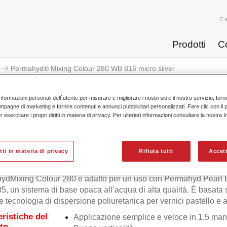
Ce
Prodotti
C
Permahyd® Mixing Colour 280 WB 816 micro silver
nformazioni personali dell`utente per misurare e migliorare i nostri siti e il nostro servizio, for
mpagne di marketing e fornire contenuti e annunci pubblicitari personalizzati. Fare clic con il 
esercitare i propri diritti in materia di privacy. Per ulteriori informazioni consultare la nostra 
Permahyd® Mixing Colour 280 
itti in materia di privacy
Rifiuta tutti
Accett
ydMixing Colour 280 è adatto per un uso con Permahyd Pearl
5, un sistema di base opaca all’acqua di alta qualità. È basata
e tecnologia di dispersione poliuretanica per vernici pastello e ad
eristiche del
Applicazione semplice e veloce in 1,5 man
to