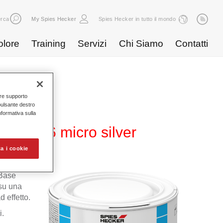
rca
My Spies Hecker
Spies Hecker in tutto il mondo
olore
Training
Servizi
Chi Siamo
Contatti
nire supporto
pulsante destro
Informativa sulla
WB 816 micro silver
a i cookie
 Base
 su una
 effetto.
i.