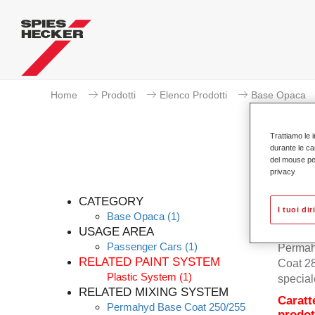
Home
Prodotti
Elenco Prodotti
Base Opaca
Trattiamo le i
durante le ca
del mouse per 
privacy
CATEGORY
I tuoi dir
Base Opaca
(1)
USAGE AREA
Passenger Cars
(1)
Permah
RELATED PAINT SYSTEM
Coat 28
Plastic System
(1)
special
RELATED MIXING SYSTEM
Caratt
Permahyd Base Coat 250/255
prodot