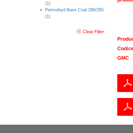
(1)
Permahyd Base Coat 280/285
(1)
Clear Filter
Produc
Codice
GMC