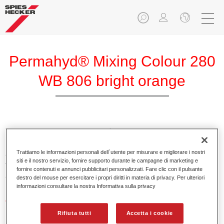
Permahyd® Mixing Colour 280
WB 806 bright orange
PermahydMixing Colour 280 è adatto per un uso con
Permahyd Pearl Base Coat 285, un sistema di base opaca
Trattiamo le informazioni personali dell`utente per misurare e migliorare i nostri
all’acqua di alta qualità. È basata su una speciale
siti e il nostro servizio, fornire supporto durante le campagne di marketing e
tecnologia di dispersione poliuretanica per vernici pastello e
fornire contenuti e annunci pubblicitari personalizzati. Fare clic con il pulsante
ad effetto.
destro del mouse per esercitare i propri diritti in materia di privacy. Per ulteriori
informazioni consultare la nostra Informativa sulla privacy
Caratteristiche del prodotto
Applicazione semplice e veloce in 1,5 mani.
Rifiuta tutti
Accetta i cookie
Buona verticalità.