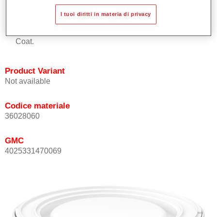
Buona copertura.
I tuoi diritti in materia di privacy
Ottimo punto tinta.
Può essere sopra-verniciato con Permasolid HS Kclear
Coat.
Product Variant
Not available
Codice materiale
36028060
GMC
4025331470069