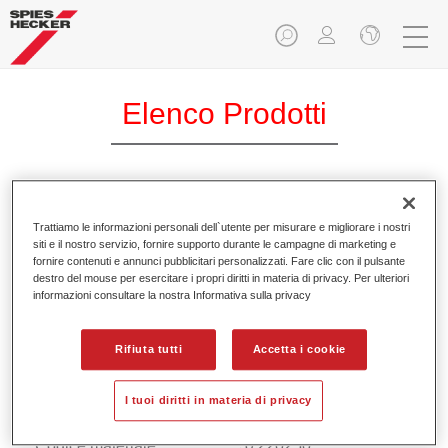
Elenco Prodotti
Permacron® Fine Putty 7715
Trattiamo le informazioni personali dell`utente per misurare e migliorare i nostri
siti e il nostro servizio, fornire supporto durante le campagne di marketing e
Codice materiale
37077150
fornire contenuti e annunci pubblicitari personalizzati. Fare clic con il pulsante
destro del mouse per esercitare i propri diritti in materia di privacy. Per ulteriori
GMC
4025331901945
informazioni consultare la nostra Informativa sulla privacy
Continua a leggere
Rifiuta tutti
Accetta i cookie
I tuoi diritti in materia di privacy
Permacron® Putty 2025
Codice materiale
37220250