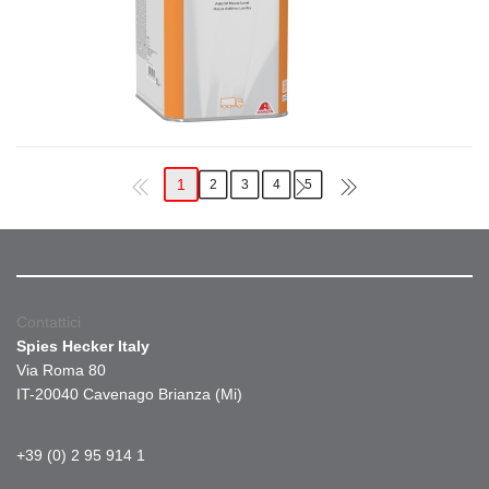
1
2
3
4
5
Contattici
Spies Hecker Italy
Via Roma 80
IT-20040 Cavenago Brianza (Mi)
+39 (0) 2 95 914 1