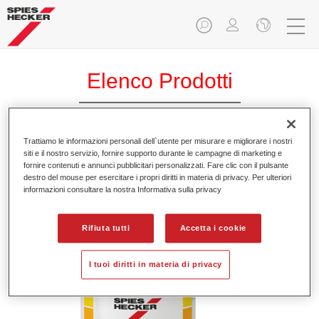
Elenco Prodotti
Trattiamo le informazioni personali dell`utente per misurare e migliorare i nostri
Permasolid® Elastic Additive 9050
siti e il nostro servizio, fornire supporto durante le campagne di marketing e
fornire contenuti e annunci pubblicitari personalizzati. Fare clic con il pulsante
Codice materiale
37190504
destro del mouse per esercitare i propri diritti in materia di privacy. Per ulteriori
informazioni consultare la nostra Informativa sulla privacy
GMC
4025331230090
Rifiuta tutti
Accetta i cookie
Continua a leggere
I tuoi diritti in materia di privacy