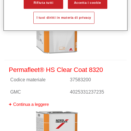
Rifiuta tutti
Accetta i cookie
I tuoi diritti in materia di privacy
Permafleet® HS Clear Coat 8320
Codice materiale
37583200
GMC
4025331237235
Continua a leggere