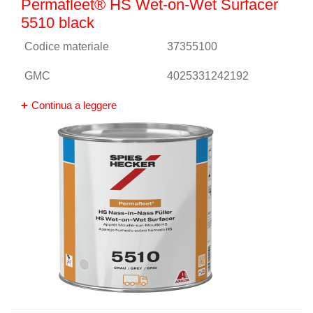
Permafleet® HS Wet-on-Wet Surfacer
5510 black
Codice materiale
37355100
GMC
4025331242192
Continua a leggere