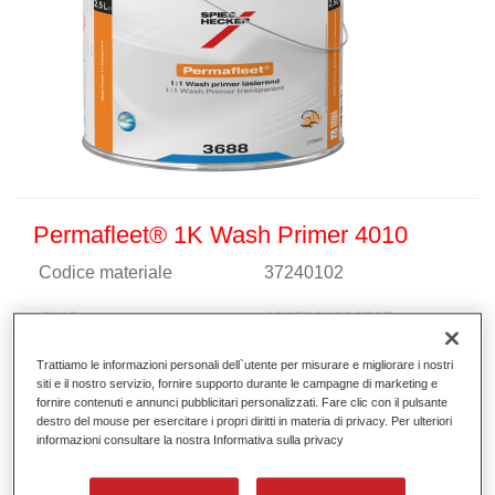
Permafleet® 1K Wash Primer 4010
Codice materiale
37240102
GMC
4025331236535
Continua a leggere
Trattiamo le informazioni personali dell`utente per misurare e migliorare i nostri
siti e il nostro servizio, fornire supporto durante le campagne di marketing e
fornire contenuti e annunci pubblicitari personalizzati. Fare clic con il pulsante
destro del mouse per esercitare i propri diritti in materia di privacy. Per ulteriori
informazioni consultare la nostra Informativa sulla privacy