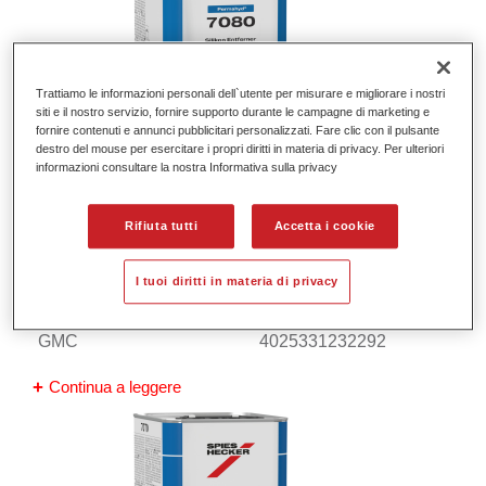
Trattiamo le informazioni personali dell`utente per misurare e migliorare i nostri
siti e il nostro servizio, fornire supporto durante le campagne di marketing e
fornire contenuti e annunci pubblicitari personalizzati. Fare clic con il pulsante
destro del mouse per esercitare i propri diritti in materia di privacy. Per ulteriori
informazioni consultare la nostra Informativa sulla privacy
Permahyd® Wax and Grease Remover
Rifiuta tutti
Accetta i cookie
7070
I tuoi diritti in materia di privacy
Codice materiale
37570706
GMC
4025331232292
Continua a leggere