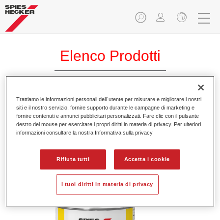
Elenco Prodotti
Trattiamo le informazioni personali dell`utente per misurare e migliorare i nostri
Permafleet® Industry Brushing Additive
siti e il nostro servizio, fornire supporto durante le campagne di marketing e
fornire contenuti e annunci pubblicitari personalizzati. Fare clic con il pulsante
9012
destro del mouse per esercitare i propri diritti in materia di privacy. Per ulteriori
informazioni consultare la nostra Informativa sulla privacy
Codice materiale
35090120
GMC
4025331472315
Rifiuta tutti
Accetta i cookie
Continua a leggere
I tuoi diritti in materia di privacy