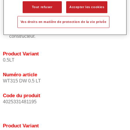
placement uniforme de l'effet.
Tout refuser
Accepter les cookies
Temps de processus courts.
Permet des raccords faciles et efficaces.
Vos droits en matière de protection de la vie privée
Offre un très bon pouvoir couvrant.
Utilisée pour réparer les teintes à effet spéciaux d'origine
constructeur.
Product Variant
0.5LT
Numéro article
WT315 DW 0.5 LT
Code du produit
4025331481195
Product Variant