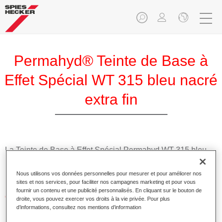
Permahyd® Teinte de Base à
Effet Spécial WT 315 bleu nacré
extra fin
La Teinte de Base à Effet Spécial Permahyd WT 315 bleu
nacré extra fin est utilisable dans les Prélaques Permahyd
Hi-TEC 480 et Permahyd 286.
Nous utilisons vos données personnelles pour mesurer et pour améliorer nos
sites et nos services, pour faciliter nos campagnes marketing et pour vous
fournir un contenu et une publicité personnalisés. En cliquant sur le bouton de
Caractéristiques du produit
droite, vous pouvez exercer vos droits à la vie privée. Pour plus
Application facile et rapide.
d’informations, consultez nos mentions d’information
Offre une précision de teinte remarquable avec un