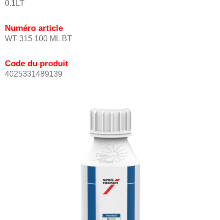
0.1LT
Numéro article
WT 315 100 ML BT
Code du produit
4025331489139