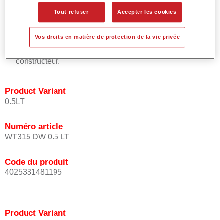
placement uniforme de l'effet.
Tout refuser
Accepter les cookies
Temps de processus courts.
Permet des raccords faciles et efficaces.
Vos droits en matière de protection de la vie privée
Offre un très bon pouvoir couvrant.
Utilisée pour réparer les teintes à effet spéciaux d'origine
constructeur.
Product Variant
0.5LT
Numéro article
WT315 DW 0.5 LT
Code du produit
4025331481195
Product Variant