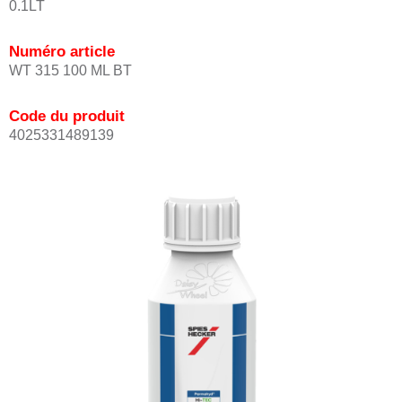
0.1LT
Numéro article
WT 315 100 ML BT
Code du produit
4025331489139