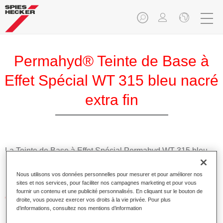
Permahyd® Teinte de Base à
Effet Spécial WT 315 bleu nacré
extra fin
La Teinte de Base à Effet Spécial Permahyd WT 315 bleu
nacré extra fin est utilisable dans les Prélaques Permahyd
Hi-TEC 480 et Permahyd 286.
Nous utilisons vos données personnelles pour mesurer et pour améliorer nos
sites et nos services, pour faciliter nos campagnes marketing et pour vous
fournir un contenu et une publicité personnalisés. En cliquant sur le bouton de
Caractéristiques du produit
droite, vous pouvez exercer vos droits à la vie privée. Pour plus
Application facile et rapide.
d’informations, consultez nos mentions d’information
Offre une précision de teinte remarquable avec un