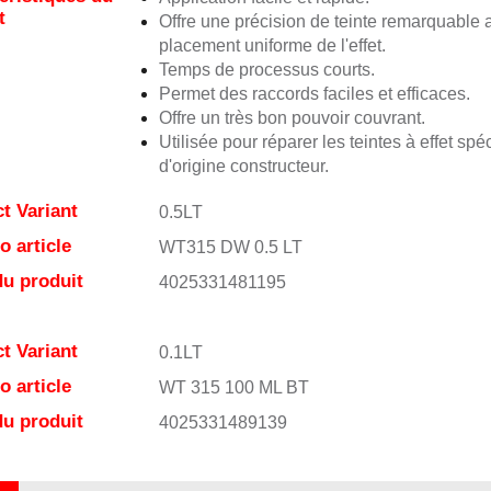
t
Offre une précision de teinte remarquable 
placement uniforme de l'effet.
Temps de processus courts.
Permet des raccords faciles et efficaces.
Offre un très bon pouvoir couvrant.
Utilisée pour réparer les teintes à effet spé
d'origine constructeur.
t Variant
0.5LT
 article
WT315 DW 0.5 LT
u produit
4025331481195
t Variant
0.1LT
 article
WT 315 100 ML BT
u produit
4025331489139