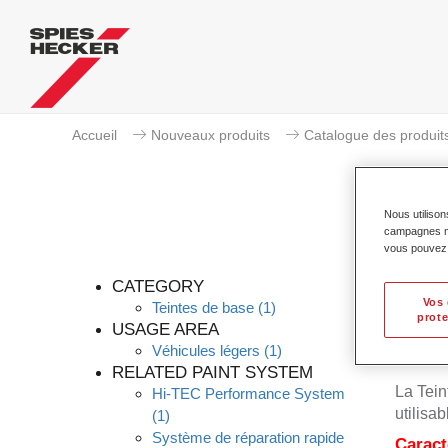
Accueil
Nouveaux produits
Catalogue des produit
Nous utilison
campagnes mar
vous pouvez e
Perma
CATEGORY
Vos 
Teintes de base
(1)
prote
USAGE AREA
Véhicules légers
(1)
RELATED PAINT SYSTEM
La Tein
Hi-TEC Performance System
utilisa
(1)
Système de réparation rapide
Caract