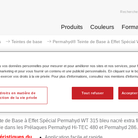
Recherche
Produits
Couleurs
Forma
s
Teintes de base
Permahyd® Teinte de Base à Effet Spécial 
s vos données personnelles pour mesurer et pour améliorer nos sites et nos services, pour fa
keting et pour vous fournir un contenu et une publicité personnalisés. En cliquant sur le bo
xercer vos droits à la vie privée. Pour plus d’informations, consultez nos mentions d’inform
hyd® Teinte de Base à Effet Spé
fin
droits en matière de
Tout refuser
Accepter
ction de la vie privée
te de Base à Effet Spécial Permahyd WT 315 bleu nacré extra fi
ble dans les Prélaques Permahyd Hi-TEC 480 et Permahyd 286.
éristiques du
Application facile et rapide.