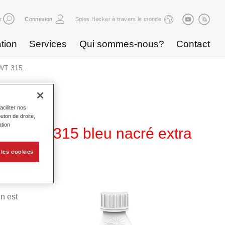
r
Connexion
Spies Hecker à travers le monde
tion
Services
Qui sommes-nous?
Contact
WT 315...
ciliter nos
uton de droite,
ation
cial WT 315 bleu nacré extra
 les cookies
n est