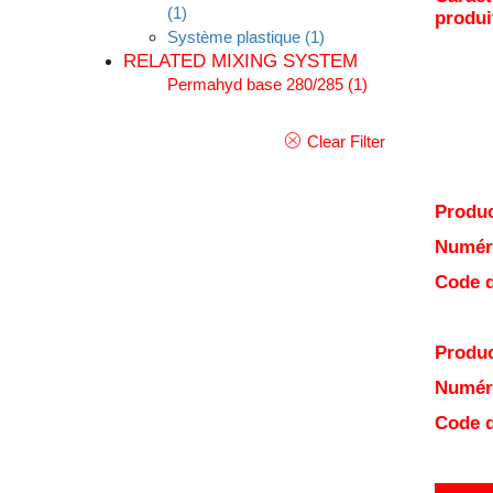
(1)
produi
Système plastique
(1)
RELATED MIXING SYSTEM
Permahyd base 280/285
(1)
Clear Filter
Produc
Numéro
Code d
Produc
Numéro
Code d