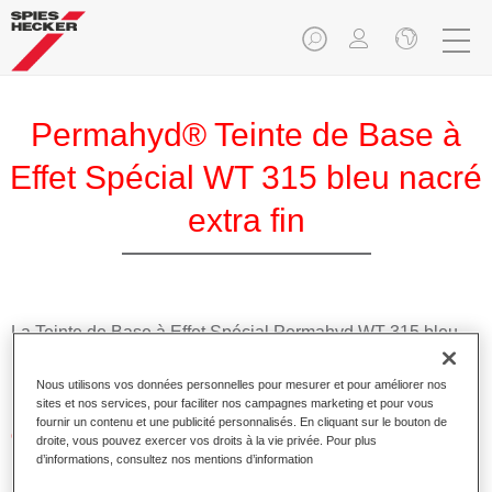
Permahyd® Teinte de Base à
Effet Spécial WT 315 bleu nacré
extra fin
La Teinte de Base à Effet Spécial Permahyd WT 315 bleu
nacré extra fin est utilisable dans les Prélaques Permahyd
Hi-TEC 480 et Permahyd 286.
Nous utilisons vos données personnelles pour mesurer et pour améliorer nos
sites et nos services, pour faciliter nos campagnes marketing et pour vous
fournir un contenu et une publicité personnalisés. En cliquant sur le bouton de
Caractéristiques du produit
droite, vous pouvez exercer vos droits à la vie privée. Pour plus
Application facile et rapide.
d’informations, consultez nos mentions d’information
Offre une précision de teinte remarquable avec un