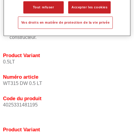
placement uniforme de l'effet.
Tout refuser
Accepter les cookies
Temps de processus courts.
Permet des raccords faciles et efficaces.
Vos droits en matière de protection de la vie privée
Offre un très bon pouvoir couvrant.
Utilisée pour réparer les teintes à effet spéciaux d'origine
constructeur.
Product Variant
0.5LT
Numéro article
WT315 DW 0.5 LT
Code du produit
4025331481195
Product Variant