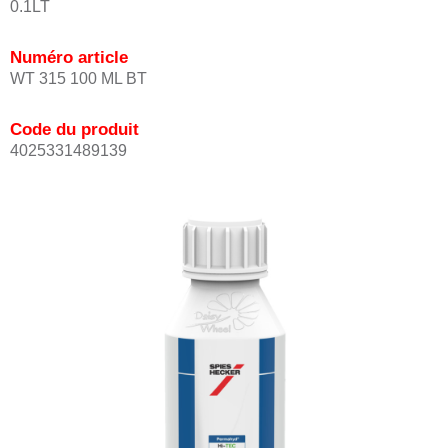
0.1LT
Numéro article
WT 315 100 ML BT
Code du produit
4025331489139