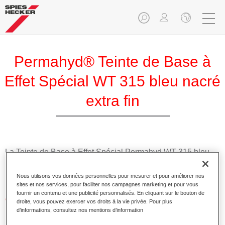
Permahyd® Teinte de Base à
Effet Spécial WT 315 bleu nacré
extra fin
La Teinte de Base à Effet Spécial Permahyd WT 315 bleu
nacré extra fin est utilisable dans les Prélaques Permahyd
Hi-TEC 480 et Permahyd 286.
Nous utilisons vos données personnelles pour mesurer et pour améliorer nos
sites et nos services, pour faciliter nos campagnes marketing et pour vous
fournir un contenu et une publicité personnalisés. En cliquant sur le bouton de
Caractéristiques du produit
droite, vous pouvez exercer vos droits à la vie privée. Pour plus
Application facile et rapide.
d’informations, consultez nos mentions d’information
Offre une précision de teinte remarquable avec un