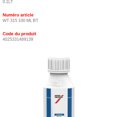
0.1LT
Numéro article
WT 315 100 ML BT
Code du produit
4025331489139