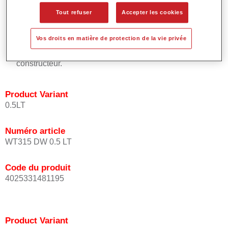
placement uniforme de l'effet.
Tout refuser
Accepter les cookies
Temps de processus courts.
Permet des raccords faciles et efficaces.
Vos droits en matière de protection de la vie privée
Offre un très bon pouvoir couvrant.
Utilisée pour réparer les teintes à effet spéciaux d'origine
constructeur.
Product Variant
0.5LT
Numéro article
WT315 DW 0.5 LT
Code du produit
4025331481195
Product Variant