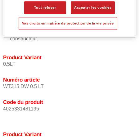
placement uniforme de l'effet.
Tout refuser
Accepter les cookies
Temps de processus courts.
Permet des raccords faciles et efficaces.
Vos droits en matière de protection de la vie privée
Offre un très bon pouvoir couvrant.
Utilisée pour réparer les teintes à effet spéciaux d'origine
constructeur.
Product Variant
0.5LT
Numéro article
WT315 DW 0.5 LT
Code du produit
4025331481195
Product Variant