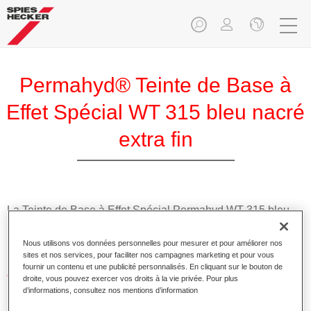
Permahyd® Teinte de Base à
Effet Spécial WT 315 bleu nacré
extra fin
La Teinte de Base à Effet Spécial Permahyd WT 315 bleu
nacré extra fin est utilisable dans les Prélaques Permahyd
Hi-TEC 480 et Permahyd 286.
Nous utilisons vos données personnelles pour mesurer et pour améliorer nos
sites et nos services, pour faciliter nos campagnes marketing et pour vous
fournir un contenu et une publicité personnalisés. En cliquant sur le bouton de
Caractéristiques du produit
droite, vous pouvez exercer vos droits à la vie privée. Pour plus
Application facile et rapide.
d’informations, consultez nos mentions d’information
Offre une précision de teinte remarquable avec un