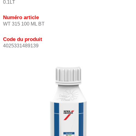
0.1LT
Numéro article
WT 315 100 ML BT
Code du produit
4025331489139