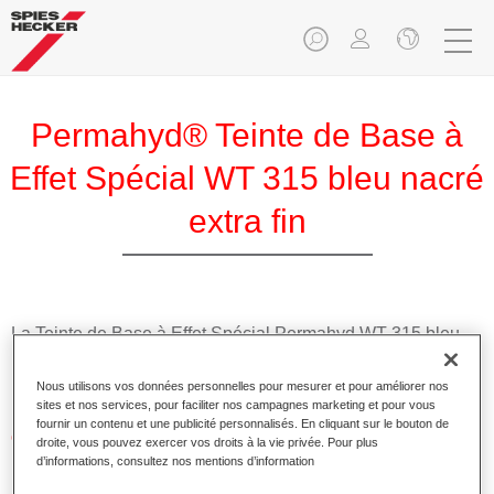
Permahyd® Teinte de Base à
Effet Spécial WT 315 bleu nacré
extra fin
La Teinte de Base à Effet Spécial Permahyd WT 315 bleu
nacré extra fin est utilisable dans les Prélaques Permahyd
Hi-TEC 480 et Permahyd 286.
Nous utilisons vos données personnelles pour mesurer et pour améliorer nos
sites et nos services, pour faciliter nos campagnes marketing et pour vous
fournir un contenu et une publicité personnalisés. En cliquant sur le bouton de
Caractéristiques du produit
droite, vous pouvez exercer vos droits à la vie privée. Pour plus
Application facile et rapide.
d’informations, consultez nos mentions d’information
Offre une précision de teinte remarquable avec un