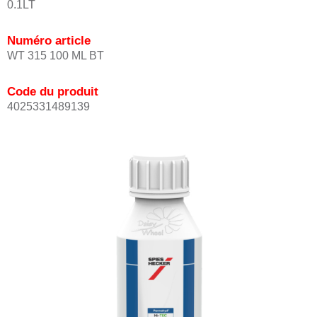
0.1LT
Numéro article
WT 315 100 ML BT
Code du produit
4025331489139