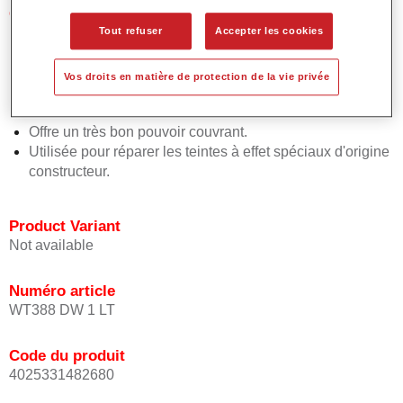
Caractéristiques du produit
Facile et rapide à appliquer.
Tout refuser
Accepter les cookies
Offre une précision de teinte exceptionnelle avec un
placement uniforme de l'effet.
Vos droits en matière de protection de la vie privée
Favorise des temps de processus courts.
Permet des raccords faciles et sûrs.
Offre un très bon pouvoir couvrant.
Utilisée pour réparer les teintes à effet spéciaux d'origine
constructeur.
Product Variant
Not available
Numéro article
WT388 DW 1 LT
Code du produit
4025331482680