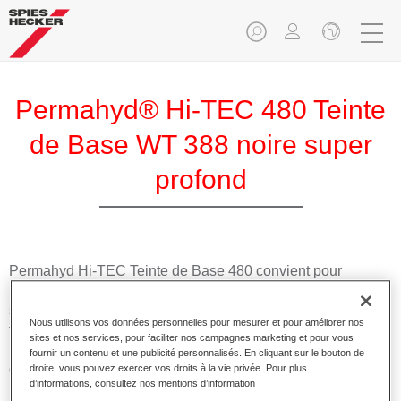
Permahyd® Hi-TEC 480 Teinte
de Base WT 388 noire super
profond
Permahyd Hi-TEC Teinte de Base 480 convient pour
l'utilisation avec la Prélaque Permahyd Hi-TEC 480, un
système de base mate hydrodiluable innovant. Le système à
Nous utilisons vos données personnelles pour mesurer et pour améliorer nos
faire les teintes inclut toutes les teintes opaques et à effet
sites et nos services, pour faciliter nos campagnes marketing et pour vous
nécessaires pour la réparation carrosserie de haute qualité
fournir un contenu et une publicité personnalisés. En cliquant sur le bouton de
des voitures de tourisme.
droite, vous pouvez exercer vos droits à la vie privée. Pour plus
d’informations, consultez nos mentions d’information