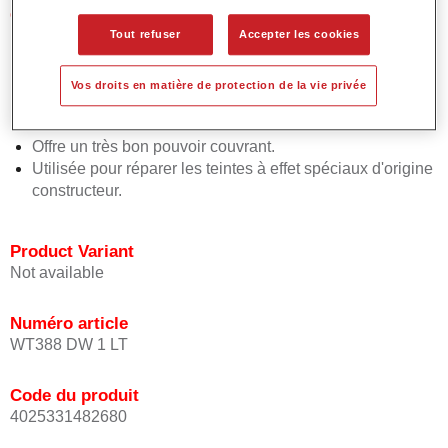
Caractéristiques du produit
Facile et rapide à appliquer.
Tout refuser
Accepter les cookies
Offre une précision de teinte exceptionnelle avec un
placement uniforme de l'effet.
Vos droits en matière de protection de la vie privée
Favorise des temps de processus courts.
Permet des raccords faciles et sûrs.
Offre un très bon pouvoir couvrant.
Utilisée pour réparer les teintes à effet spéciaux d'origine
constructeur.
Product Variant
Not available
Numéro article
WT388 DW 1 LT
Code du produit
4025331482680