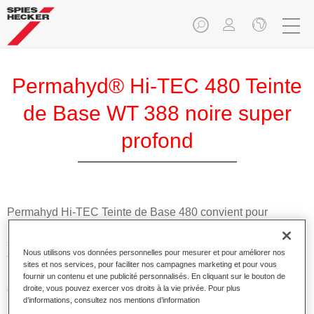
Permahyd® Hi-TEC 480 Teinte
de Base WT 388 noire super
profond
Permahyd Hi-TEC Teinte de Base 480 convient pour
l'utilisation avec la Prélaque Permahyd Hi-TEC 480, un
système de base mate hydrodiluable innovant. Le système à
Nous utilisons vos données personnelles pour mesurer et pour améliorer nos
faire les teintes inclut toutes les teintes opaques et à effet
sites et nos services, pour faciliter nos campagnes marketing et pour vous
nécessaires pour la réparation carrosserie de haute qualité
fournir un contenu et une publicité personnalisés. En cliquant sur le bouton de
des voitures de tourisme.
droite, vous pouvez exercer vos droits à la vie privée. Pour plus
d’informations, consultez nos mentions d’information