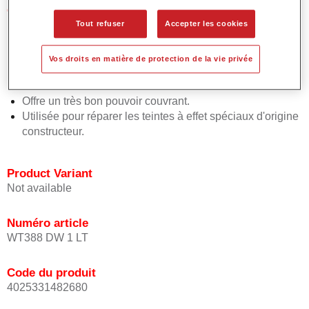
Caractéristiques du produit
Facile et rapide à appliquer.
Tout refuser
Accepter les cookies
Offre une précision de teinte exceptionnelle avec un
placement uniforme de l'effet.
Vos droits en matière de protection de la vie privée
Favorise des temps de processus courts.
Permet des raccords faciles et sûrs.
Offre un très bon pouvoir couvrant.
Utilisée pour réparer les teintes à effet spéciaux d'origine
constructeur.
Product Variant
Not available
Numéro article
WT388 DW 1 LT
Code du produit
4025331482680