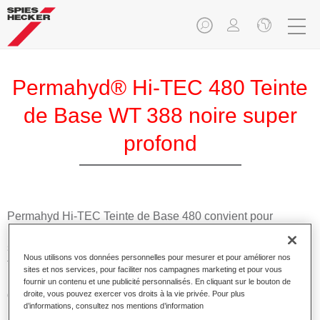
Permahyd® Hi-TEC 480 Teinte
de Base WT 388 noire super
profond
Permahyd Hi-TEC Teinte de Base 480 convient pour
l'utilisation avec la Prélaque Permahyd Hi-TEC 480, un
système de base mate hydrodiluable innovant. Le système à
Nous utilisons vos données personnelles pour mesurer et pour améliorer nos
faire les teintes inclut toutes les teintes opaques et à effet
sites et nos services, pour faciliter nos campagnes marketing et pour vous
nécessaires pour la réparation carrosserie de haute qualité
fournir un contenu et une publicité personnalisés. En cliquant sur le bouton de
des voitures de tourisme.
droite, vous pouvez exercer vos droits à la vie privée. Pour plus
d’informations, consultez nos mentions d’information