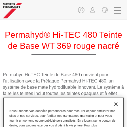
Permahyd® Hi-TEC 480 Teinte
de Base WT 369 rouge nacré
Permahyd Hi-TEC Teinte de Base 480 convient pour
l'utilisation avec la Prélaque Permahyd Hi-TEC 480, un
système de base mate hydrodiluable innovant. Le système à
faire les teintes inclut toutes les teintes opaques et à effet
nécessaires pour la réparation carrosserie de haute qualité
des voitures de tourisme.
Nous utilisons vos données personnelles pour mesurer et pour améliorer nos
sites et nos services, pour faciliter nos campagnes marketing et pour vous
Caractéristiques du produit
fournir un contenu et une publicité personnalisés. En cliquant sur le bouton de
droite, vous pouvez exercer vos droits à la vie privée. Pour plus
Facile et rapide à appliquer.