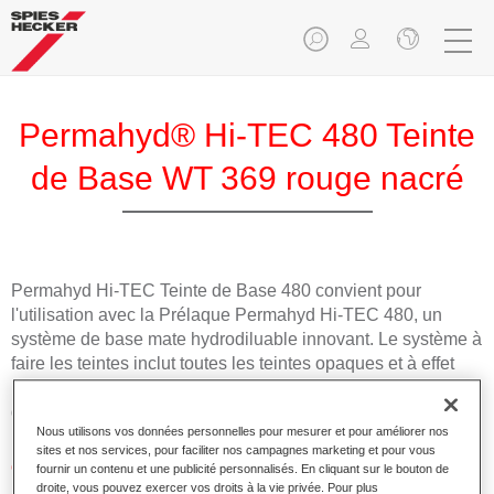
Permahyd® Hi-TEC 480 Teinte
de Base WT 369 rouge nacré
Permahyd Hi-TEC Teinte de Base 480 convient pour
l'utilisation avec la Prélaque Permahyd Hi-TEC 480, un
système de base mate hydrodiluable innovant. Le système à
faire les teintes inclut toutes les teintes opaques et à effet
nécessaires pour la réparation carrosserie de haute qualité
des voitures de tourisme.
Nous utilisons vos données personnelles pour mesurer et pour améliorer nos
sites et nos services, pour faciliter nos campagnes marketing et pour vous
Caractéristiques du produit
fournir un contenu et une publicité personnalisés. En cliquant sur le bouton de
droite, vous pouvez exercer vos droits à la vie privée. Pour plus
Facile et rapide à appliquer.