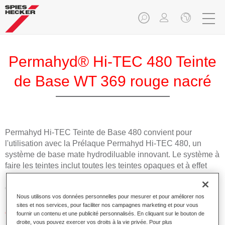
Permahyd® Hi-TEC 480 Teinte
de Base WT 369 rouge nacré
Permahyd Hi-TEC Teinte de Base 480 convient pour
l'utilisation avec la Prélaque Permahyd Hi-TEC 480, un
système de base mate hydrodiluable innovant. Le système à
faire les teintes inclut toutes les teintes opaques et à effet
nécessaires pour la réparation carrosserie de haute qualité
des voitures de tourisme.
Nous utilisons vos données personnelles pour mesurer et pour améliorer nos
sites et nos services, pour faciliter nos campagnes marketing et pour vous
Caractéristiques du produit
fournir un contenu et une publicité personnalisés. En cliquant sur le bouton de
droite, vous pouvez exercer vos droits à la vie privée. Pour plus
Facile et rapide à appliquer.