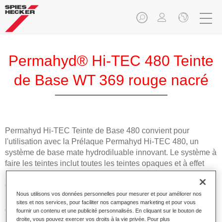
Permahyd® Hi-TEC 480 Teinte
de Base WT 369 rouge nacré
Permahyd Hi-TEC Teinte de Base 480 convient pour
l'utilisation avec la Prélaque Permahyd Hi-TEC 480, un
système de base mate hydrodiluable innovant. Le système à
faire les teintes inclut toutes les teintes opaques et à effet
nécessaires pour la réparation carrosserie de haute qualité
des voitures de tourisme.
Nous utilisons vos données personnelles pour mesurer et pour améliorer nos
sites et nos services, pour faciliter nos campagnes marketing et pour vous
Caractéristiques du produit
fournir un contenu et une publicité personnalisés. En cliquant sur le bouton de
droite, vous pouvez exercer vos droits à la vie privée. Pour plus
Facile et rapide à appliquer.