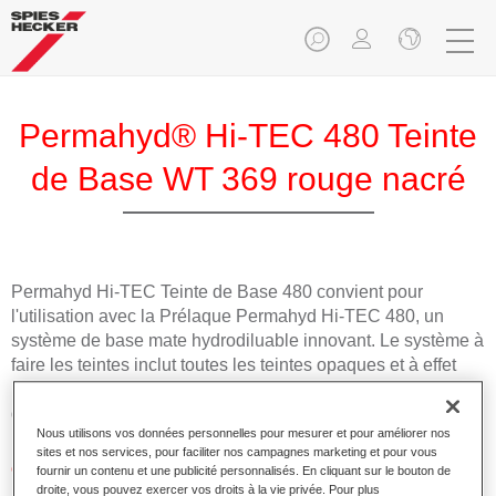
Permahyd® Hi-TEC 480 Teinte
de Base WT 369 rouge nacré
Permahyd Hi-TEC Teinte de Base 480 convient pour
l'utilisation avec la Prélaque Permahyd Hi-TEC 480, un
système de base mate hydrodiluable innovant. Le système à
faire les teintes inclut toutes les teintes opaques et à effet
nécessaires pour la réparation carrosserie de haute qualité
des voitures de tourisme.
Nous utilisons vos données personnelles pour mesurer et pour améliorer nos
sites et nos services, pour faciliter nos campagnes marketing et pour vous
Caractéristiques du produit
fournir un contenu et une publicité personnalisés. En cliquant sur le bouton de
droite, vous pouvez exercer vos droits à la vie privée. Pour plus
Facile et rapide à appliquer.