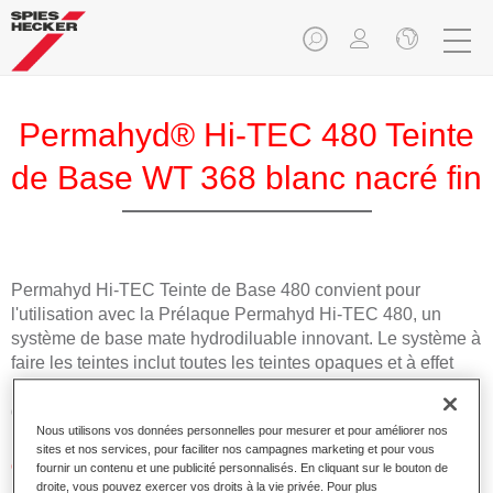
Permahyd® Hi-TEC 480 Teinte
de Base WT 368 blanc nacré fin
Permahyd Hi-TEC Teinte de Base 480 convient pour
l'utilisation avec la Prélaque Permahyd Hi-TEC 480, un
système de base mate hydrodiluable innovant. Le système à
faire les teintes inclut toutes les teintes opaques et à effet
nécessaires pour la réparation carrosserie de haute qualité
des voitures de tourisme.
Nous utilisons vos données personnelles pour mesurer et pour améliorer nos
sites et nos services, pour faciliter nos campagnes marketing et pour vous
Caractéristiques du produit
fournir un contenu et une publicité personnalisés. En cliquant sur le bouton de
droite, vous pouvez exercer vos droits à la vie privée. Pour plus
Facile et rapide à appliquer.